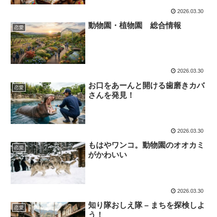
2026.03.30
動物園・植物園 総合情報
恋愛
2026.03.30
お口をあーんと開ける歯磨きカバ
恋愛
さんを発見！
2026.03.30
もはやワンコ。動物園のオオカミ
恋愛
がかわいい
2026.03.30
知り隊おしえ隊 – まちを探検しよ
恋愛
う！