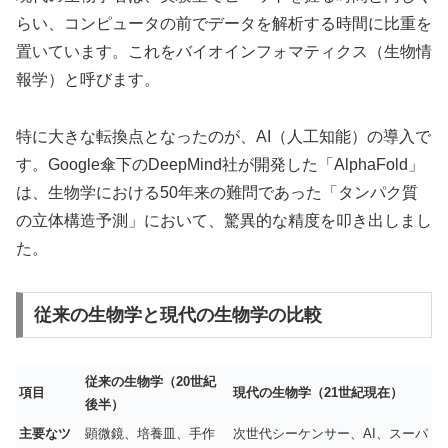
らい、コンピュータの前でデータを解析する時間に比重を
置いています。これをバイオインフォマティクス（生物情
報学）と呼びます。
特に大きな転換点となったのが、AI（人工知能）の導入で
す。Google傘下のDeepMind社が開発した「AlphaFold」
は、生物学における50年来の難問であった「タンパク質
の立体構造予測」において、驚異的な精度を叩き出しまし
た。
従来の生物学と現代の生物学の比較
従来の生物学（20世紀
項目
現代の生物学（21世紀現在）
後半）
主要なツ
顕微鏡、培養皿、手作
次世代シーケンサー、AI、スーパ