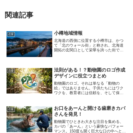
関連記事
小樽地域情報
恋愛
北海道の西側に位置する小樽市は、かつ
て「北のウォール街」と称され、北海道
開拓の玄関口として栄華を誇った街で
す。現在は、その歴史的建造物を活かし
た観光都市として世界中から注目を集め
ていますが、その素顔は観光だけにとど
まらない、深い文化と生活の...
法則がある！？動物園のロゴ作成
恋愛
デザインに役立つまとめ
動物園のロゴ。それは単なる「動物の
絵」ではありません。子供たちにはワク
ワクを、教育者には信頼を、そして保全
活動家には使命感を感じさせる、極めて
多機能なシンボルです。実は、世界中の
有名な動物園のロゴを分析すると、そこ
お口をあーんと開ける歯磨きカバ
恋愛
には驚くほど共通した「成功...
さんを発見！
動物園でひときわ大きな注目を集める、
カバの「あーん」という豪快なパフォー
マンス。150度も開く巨大な口の中へと、