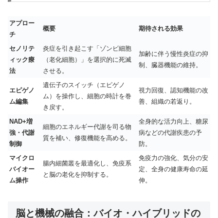
アプロー
概要
期待される効果
チ
セノリテ
炎症を引き起こす「ゾンビ細胞
加齢に伴う慢性炎症の抑
ィック療
（老化細胞）」を選択的に死滅
制、臓器機能の維持。
法
させる。
遺伝子のスイッチ（エピゲノ
エピゲノ
視力回復、認知機能の改
ム）を操作し、細胞の時計を巻
ム編集
善、組織の若返り。
き戻す。
NAD+増
全身的な活力向上、糖尿
細胞のエネルギー代謝を司る物
強・代謝
病などの代謝疾患の予
質を補い、修復機能を高める。
制御
防。
マイクロ
免疫力の強化、気分の安
腸内細菌叢を最適化し、免疫系
バイオー
定、全身の健康寿命の延
と脳の老化を抑制する。
ム操作
伸。
脳と機械の融合：バイオ・ハイブリッドの