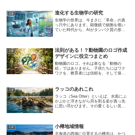
進化する生物学の研究
恋愛
生物学の世界は、今まさに「革命」の真
っ只中にあります。顕微鏡で細胞を覗い
ていた時代から、AIがタンパク質の形を
予測し、遺伝子を自在に書き換える時代
へと変貌を遂げました。ゲノム編集がも
たらした「生命の設計」の自由かつて、
遺伝子の改変は偶然に頼...
法則がある！？動物園のロゴ作成
恋愛
デザインに役立つまとめ
動物園のロゴ。それは単なる「動物の
絵」ではありません。子供たちにはワク
ワクを、教育者には信頼を、そして保全
活動家には使命感を感じさせる、極めて
多機能なシンボルです。実は、世界中の
有名な動物園のロゴを分析すると、そこ
ラッコのあれこれ
恋愛
には驚くほど共通した「成功...
ラッコ（Sea Otter）といえば、水面にぷ
かぷかと浮きながら貝を割る姿が真っ先
に思い浮かびます。その愛くるしい見た
目から、水族館でも絶大な人気を誇りま
すが、実は彼らは北太平洋の厳しい環境
を生き抜くための「生存のスペシャリス
ト」です。モフ...
小樽地域情報
恋愛
北海道の西側に位置する小樽市は、かつ