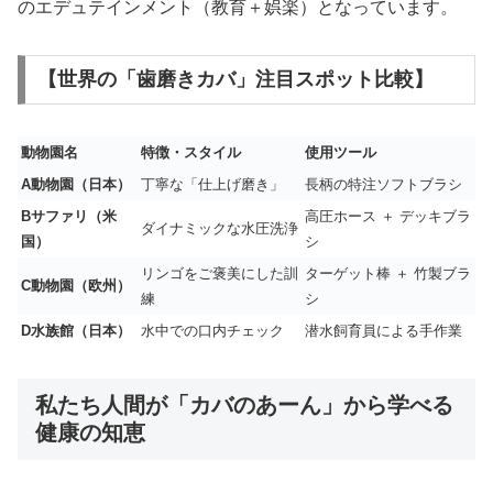
のエデュテインメント（教育＋娯楽）となっています。
【世界の「歯磨きカバ」注目スポット比較】
動物園名
特徴・スタイル
使用ツール
A動物園（日本）
丁寧な「仕上げ磨き」
長柄の特注ソフトブラシ
Bサファリ（米
高圧ホース ＋ デッキブラ
ダイナミックな水圧洗浄
国）
シ
リンゴをご褒美にした訓
ターゲット棒 ＋ 竹製ブラ
C動物園（欧州）
練
シ
D水族館（日本）
水中での口内チェック
潜水飼育員による手作業
私たち人間が「カバのあーん」から学べる
健康の知恵