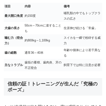
項目
内容
備考
哺乳類の中でもトップクラ
最大開口角度
約150度
スの広さ
50cm～70cmに達すること
犬歯の長さ
生涯伸び続ける「常歯」
も
噛む力（咬合
スイカを一瞬で粉砕する威
約800kg～1,100kg
力）
力
年齢や個体により若干異な
歯の総数
通常36～40本
る
歯垢の蓄積、歯肉炎、牙の
主なトラブル
飼育下では特に注意が必要
不正咬合
信頼の証！トレーニングが生んだ「究極の
ポーズ」