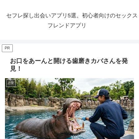
セフレ探し出会いアプリ5選。初心者向けのセックス
フレンドアプリ
PR
お口をあーんと開ける歯磨きカバさんを発
見！
恋愛