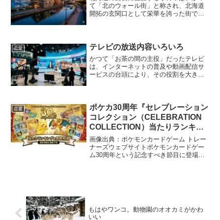
て「北のウォール街」と称され、北海道
開拓の玄関口として栄華を誇った街で
す。現在は、その歴史的建造物を活かし
た観光都市として世界中から注目を集め
ていますが、その素顔は観光だけにとど
まらない、深い文化と生活の...
テレビの放送内容いろいろ
恋愛
かつて「お茶の間の主役」だったテレビ
は、インターネットの普及や動画配信サ
ービスの台頭により、その役割を大きく
変えようとしています。しかし、今なお
リアルタイムの速報性や、圧倒的な制作
費をかけたエンターテインメントなど、
テレビにしかできない表現...
ポケカ30周年『セレブレーション
恋愛
コレクション（CELEBRATION
COLLECTION）当たりランキン
グ。買取相場
画像出典：ポケモンカードゲーム トレー
ナーズウェブサイトポケモンカードゲー
ム30周年という記念すべき節目に登場す
る『セレブレーションコレクション
（CELEBRATION COLLECTION）』。過
去の「25th Anniversary C...
もはやワンコ。動物園のオオカミがかわ
いい