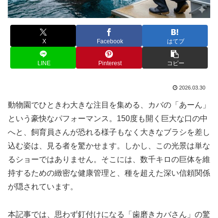
X
Facebook
はてブ
LINE
Pinterest
コピー
2026.03.30
動物園でひときわ大きな注目を集める、カバの「あーん」
という豪快なパフォーマンス。150度も開く巨大な口の中
へと、飼育員さんが恐れる様子もなく大きなブラシを差し
込む姿は、見る者を驚かせます。しかし、この光景は単な
るショーではありません。そこには、数千キロの巨体を維
持するための緻密な健康管理と、種を超えた深い信頼関係
が隠されています。
本記事では、思わず釘付けになる「歯磨きカバさん」の驚