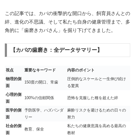
この記事では、カバの衝撃的な開口から、飼育員さんとの
絆、進化の不思議、そして私たち自身の健康管理まで、多
角的に「歯磨きカバさん」を掘り下げてきました。
【カバの歯磨き：全データサマリー】
視点
重要なキーワード
内容のポイント
物理的側
圧倒的なスケールと一生伸び続け
150度の開口、常歯
面
る驚異
心理的側
100%の信頼関係
恐怖を克服した種を超えた絆
面
医学的側
予防医学、ハズバンダ
麻酔リスクを避けるための日々の
面
リー
努力
社会的側
私たちの健康意識を高める最高の
教育、保全
面
教材